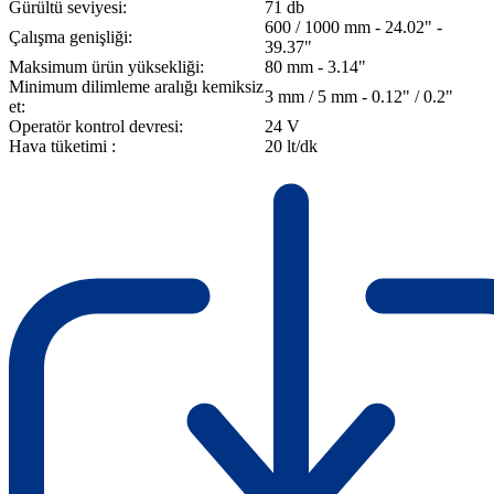
Gürültü seviyesi:
71 db
600 / 1000 mm - 24.02" -
Çalışma genişliği:
39.37"
Maksimum ürün yüksekliği:
80 mm - 3.14"
Minimum dilimleme aralığı kemiksiz
3 mm / 5 mm - 0.12" / 0.2"
et:
Operatör kontrol devresi:
24 V
Hava tüketimi :
20 lt/dk