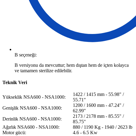
B seçeneği:
B versiyonu da mevcuttur; hem dıştan hem de içten kolayca
ve tamamen sterilize edilebilir.
Teknik Veri
1422 / 1415 mm - 55.98" /
Yükseklik NSA600 - NSA1000:
55.71"
1200 / 1600 mm - 47.24" /
Genişlik NSA600 - NSA1000:
62.99"
2173 / 2178 mm - 85.55" /
Derinlik NSA600 - NSA1000:
85.75"
Ağırlık NSA600 - NSA1000:
880 / 1190 Kg - 1940 / 2623 lb
Motor gücü:
4.6 - 6.5 Kw