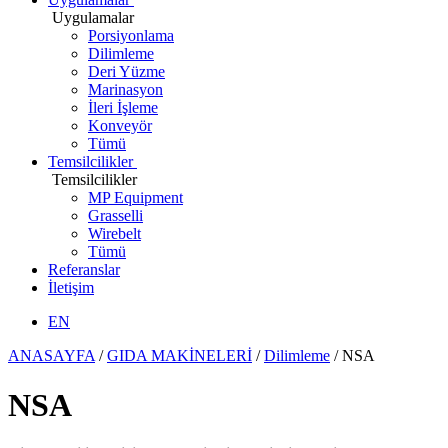
Uygulamalar
Porsiyonlama
Dilimleme
Deri Yüzme
Marinasyon
İleri İşleme
Konveyör
Tümü
Temsilcilikler
Temsilcilikler
MP Equipment
Grasselli
Wirebelt
Tümü
Referanslar
İletişim
EN
ANASAYFA
/
GIDA MAKİNELERİ
/
Dilimleme
/
NSA
NSA