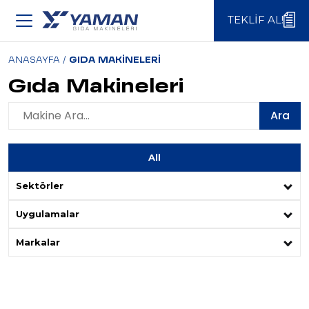
TEKLIF AL!
TEKLIF AL!
ANASAYFA
/
GIDA MAKINELERI
Gıda Makineleri
Ara
All
Sektörler
Uygulamalar
Markalar