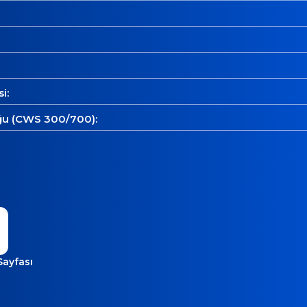
i:
u (CWS 300/700):
Sayfası