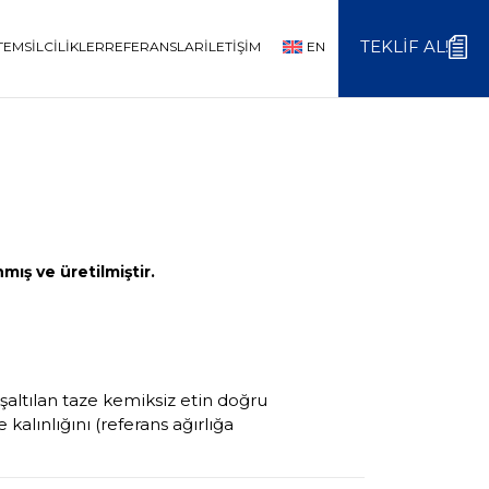
TEKLIF AL!
TEMSILCILIKLER
REFERANSLAR
İLETIŞIM
EN
mış ve üretilmiştir.
altılan taze kemiksiz etin doğru
e kalınlığını (referans ağırlığa