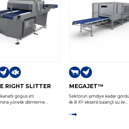
E RIGHT SLITTER
MEGAJET™
kanatlı göğüs eti
Sektörün şimdiye kadar görd
ımına yönelik dilimleme
ilk 8 XY eksenli basınçlı su ile
si
kesim makinesi