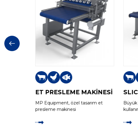
ET PRESLEME MAKİNESİ
SLIC
yüksek
MP Equipment, özel tasarım et
Büyük 
iksiz,
presleme makinesi
kullan
öğüs
makine
ada 100