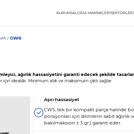
KURUMSAL
GIDA MAKINELERI
SEKTÖRLER
MA
/
CWS
imleyici, ağırlık hassasiyetini garanti edecek şekilde tasarlan
er için idealdir. Minimum atık ve maksimum çıktı sağlar.
Aşırı hassasiyet
CWS, tek bir kompakt parça halinde boş
porsiyonları için dilimlerin sabit ağırlık v
bakılmaksızın ± 3 gr.) garanti eder.