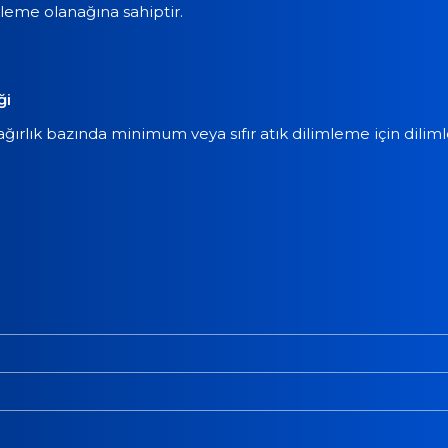
kleme olanağına sahiptir.
ği
ağırlık bazında minimum veya sıfır atık dilimleme için dili