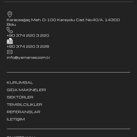
Karacaağaç Mah. D-100 Karayolu Cad. No:40/A, 14300
Bolu
+90 374 220 3 220
+90 374 220 3 226
info@yamanas.com.tr
KURUMSAL
GIDA MAKINELERI
SEKTÖRLER
TEMSILCILIKLER
REFERANSLAR
İLETIŞIM