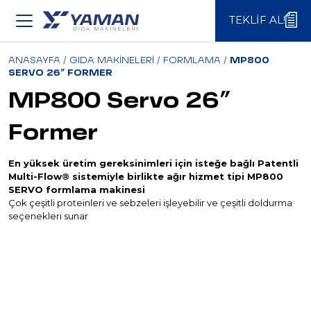
TEKLIF AL!
TEKLIF AL!
ANASAYFA
/
GIDA MAKİNELERİ
/
FORMLAMA
/
MP800
SERVO 26″ FORMER
MP800 Servo 26″
Former
En yüksek üretim gereksinimleri için isteğe bağlı Patentli
Multi-Flow® sistemiyle birlikte ağır hizmet tipi MP800
SERVO formlama makinesi
Çok çeşitli proteinleri ve sebzeleri işleyebilir ve çeşitli doldurma
seçenekleri sunar