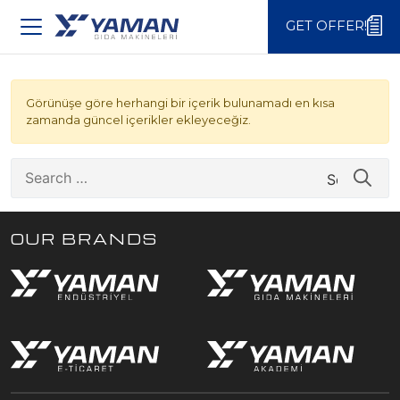
GET OFFER!
GET OFFER!
Görünüşe göre herhangi bir içerik bulunamadı en kısa
zamanda güncel içerikler ekleyeceğiz.
Search
for:
OUR BRANDS