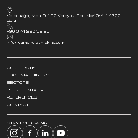
Karacaağaç Mah. D-100 Karayolu Cad. No:40/A, 14300
Bolu
+90 374 220 32 20
info@yamangidamakina.com
CORPORATE
FOOD MACHINERY
SECTORS
REPRESENTATIVES
REFERENCES
CONTACT
STAY FOLLOWING!