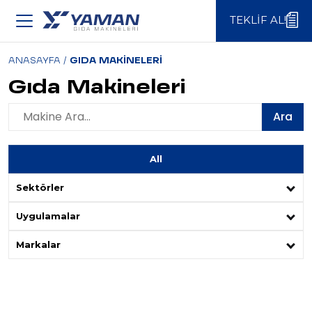
TEKLIF AL!
TEKLIF AL!
ANASAYFA
/
GIDA MAKINELERI
Gıda Makineleri
Ara
All
Sektörler
Uygulamalar
Markalar