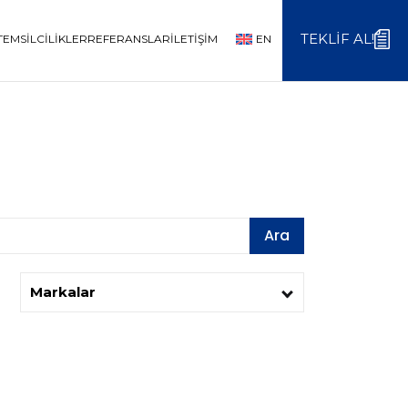
TEKLIF AL!
TEMSILCILIKLER
REFERANSLAR
İLETIŞIM
EN
Ara
Markalar