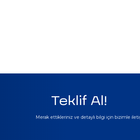
Teklif Al!
Merak ettikleriniz ve detaylı bilgi için bizimle ile